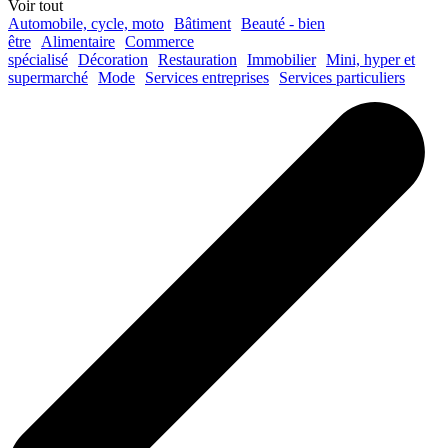
Voir tout
Automobile, cycle, moto
Bâtiment
Beauté - bien
être
Alimentaire
Commerce
spécialisé
Décoration
Restauration
Immobilier
Mini, hyper et
supermarché
Mode
Services entreprises
Services particuliers