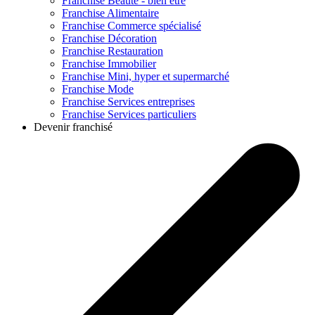
Franchise
Beauté - bien être
Franchise
Alimentaire
Franchise
Commerce spécialisé
Franchise
Décoration
Franchise
Restauration
Franchise
Immobilier
Franchise
Mini, hyper et supermarché
Franchise
Mode
Franchise
Services entreprises
Franchise
Services particuliers
Devenir franchisé