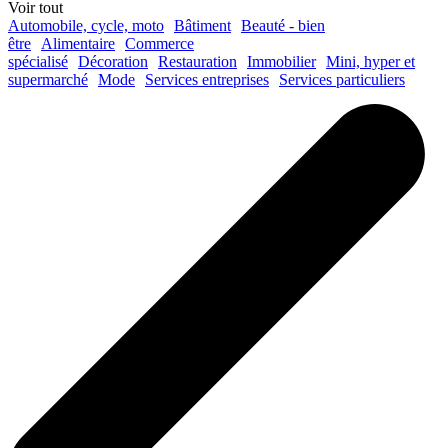
Voir tout
Automobile, cycle, moto
Bâtiment
Beauté - bien
être
Alimentaire
Commerce
spécialisé
Décoration
Restauration
Immobilier
Mini, hyper et
supermarché
Mode
Services entreprises
Services particuliers