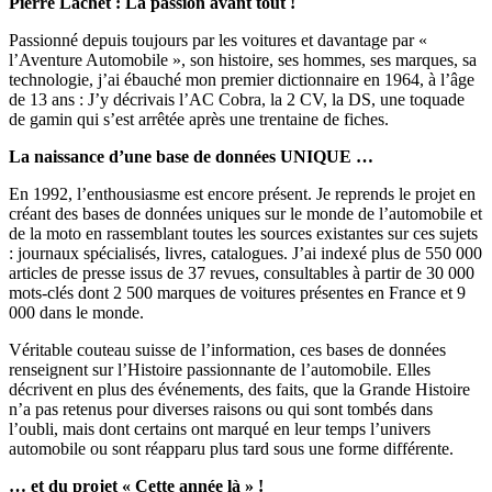
Pierre Lachet : La passion avant tout !
Passionné depuis toujours par les voitures et davantage par «
l’Aventure Automobile », son histoire, ses hommes, ses marques, sa
technologie, j’ai ébauché mon premier dictionnaire en 1964, à l’âge
de 13 ans : J’y décrivais l’AC Cobra, la 2 CV, la DS, une toquade
de gamin qui s’est arrêtée après une trentaine de fiches.
La naissance d’une base de données UNIQUE …
En 1992, l’enthousiasme est encore présent. Je reprends le projet en
créant des bases de données uniques sur le monde de l’automobile et
de la moto en rassemblant toutes les sources existantes sur ces sujets
: journaux spécialisés, livres, catalogues. J’ai indexé plus de 550 000
articles de presse issus de 37 revues, consultables à partir de 30 000
mots-clés dont 2 500 marques de voitures présentes en France et 9
000 dans le monde.
Véritable couteau suisse de l’information, ces bases de données
renseignent sur l’Histoire passionnante de l’automobile. Elles
décrivent en plus des événements, des faits, que la Grande Histoire
n’a pas retenus pour diverses raisons ou qui sont tombés dans
l’oubli, mais dont certains ont marqué en leur temps l’univers
automobile ou sont réapparu plus tard sous une forme différente.
… et du projet « Cette année là » !