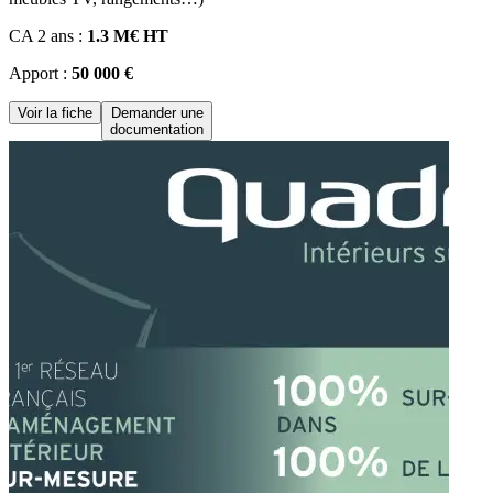
CA 2 ans :
1.3 M€ HT
Apport :
50 000 €
Voir la fiche
Demander une
documentation