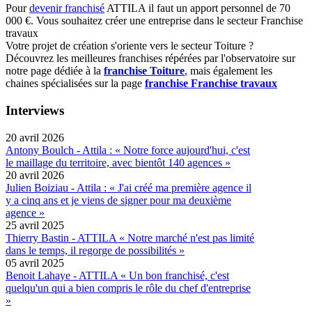
Pour
devenir franchisé
ATTILA il faut un apport personnel de 70
000 €. Vous souhaitez créer une entreprise dans le secteur Franchise
travaux
Votre projet de création s'oriente vers le secteur Toiture ?
Découvrez les meilleures franchises répérées par l'observatoire sur
notre page dédiée à la
franchise Toiture
, mais également les
chaines spécialisées sur la page
franchise Franchise travaux
Interviews
20 avril 2026
Antony Boulch - Attila : « Notre force aujourd'hui, c'est
le maillage du territoire, avec bientôt 140 agences »
20 avril 2026
Julien Boiziau - Attila : « J'ai créé ma première agence il
y a cinq ans et je viens de signer pour ma deuxième
agence »
25 avril 2025
Thierry Bastin - ATTILA « Notre marché n'est pas limité
dans le temps, il regorge de possibilités »
05 avril 2025
Benoit Lahaye - ATTILA « Un bon franchisé, c'est
quelqu'un qui a bien compris le rôle du chef d'entreprise
»