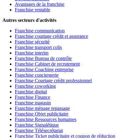
Avantages de la franchise
Franchise rentable
Autres secteurs d'activités
Franchise communication
Franchise courtage crédit et assurance
Franchise sécurité
Franchise transport colis
Franchise interim
Franchise Bureau de contrôle
Franchise Cabinet de recrutement
Franchise Coaching entreprise
Franchise conciergerie
Franchise Courtage crédit professionnel
Franchise coworking
Franchise digital
Franchise Finance
Franchise magasin
Franchise ménage repassage
Franchise Objet publicitaire
Franchise Ressources humaines
Franchise Signalétique
Franchise Télésecrétariat
Franchise Ticket publicitaire et coupon de réduction