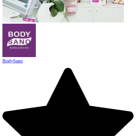
BodySano