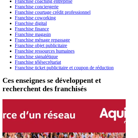
Franchise coaching entreprise
Franchise conciergerie
Franchise courtage crédit professionnel
Franchise coworking
Franchise digital
Franchise finance
Franchise magasin
Franchise ménage repassage
Franchise objet publicitaire
Franchise ressources humaines
Franchise signalétique
Franchise télésecrétariat
Franchise ticket publicitaire et coupon de réduction
Ces enseignes se développent et
recherchent des franchisés