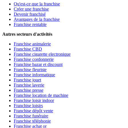
Qu'est-ce que la franchise
Créer une franchise
Devenir franchisé
Avantages de la franchise
Franchise rentable
Autres secteurs d'activités
Franchise animalerie
Franchise CBD
Franchise cigarette electronique
Franchise cordonnerie
Franchise bazar et discount
Franchise fleuriste
Franchise informatique
Franchise jouet
Franchise laverie
Franchise presse
Franchise location de machine
Franchise loisir indoor
Franchise loisirs
Franchise dépôt vente
Franchise funéraire
Franchise téléphonie
Franchise achat or