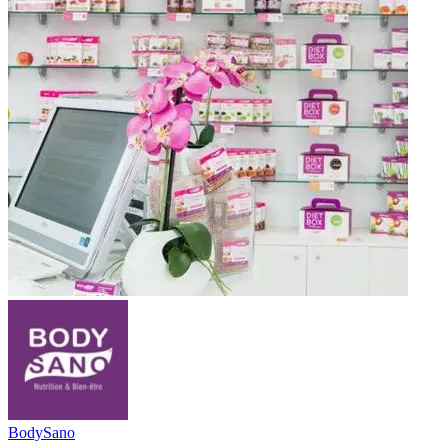
BodySano