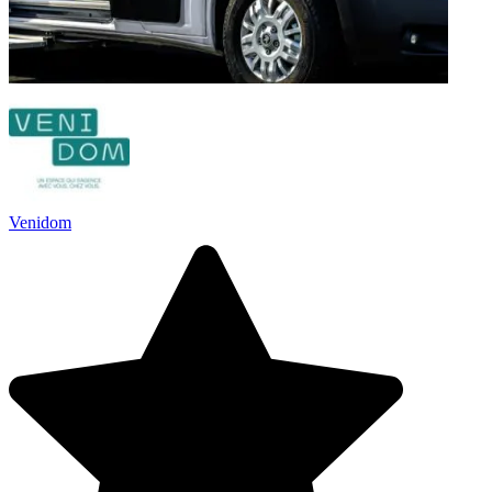
Venidom