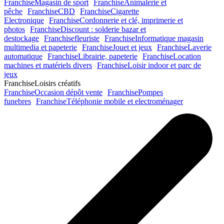
Franchise
Magasin de sport
Franchise
Animalerie et
pêche
Franchise
CBD
Franchise
Cigarette
Electronique
Franchise
Cordonnerie et clé, imprimerie et
photos
Franchise
Discount : solderie bazar et
destockage
Franchise
fleuriste
Franchise
Informatique magasin
multimedia et papeterie
Franchise
Jouet et jeux
Franchise
Laverie
automatique
Franchise
Librairie, papeterie
Franchise
Location
machines et matériels divers
Franchise
Loisir indoor et parc de
jeux
Franchise
Loisirs créatifs
Franchise
Occasion dépôt vente
Franchise
Pompes
funebres
Franchise
Téléphonie mobile et electroménager