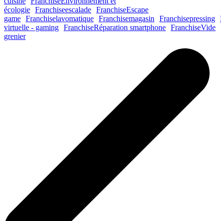
cuisine
Franchise
Environnement et
écologie
Franchise
escalade
Franchise
Escape
game
Franchise
lavomatique
Franchise
magasin
Franchise
pressing
virtuelle - gaming
Franchise
Réparation smartphone
Franchise
Vide
grenier