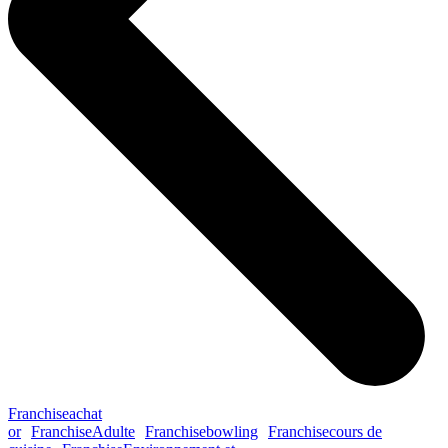
Franchise
achat
or
Franchise
Adulte
Franchise
bowling
Franchise
cours de