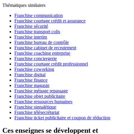
Thématiques similaires
Franchise communication
Franchise courtage crédit et assurance
Franchise sécurité
Franchise transport colis
Franchise interim
Franchise bureau de contrôle
Franchise cabinet de recrutement
Franchise coaching entreprise
Franchise conciergerie
Franchise courtage crédit professionnel
Franchise coworking
Franchise digital
Franchise finance
Franchise magasin
Franchise ménage repassage
Franchise objet publicitaire
Franchise ressources humaines
Franchise signalétique
Franchise télésecrétariat
Franchise ticket publicitaire et coupon de réduction
Ces enseignes se développent et