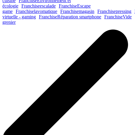
cuisine
Franchise
Environnement et
écologie
Franchise
escalade
Franchise
Escape
game
Franchise
lavomatique
Franchise
magasin
Franchise
pressing
virtuelle - gaming
Franchise
Réparation smartphone
Franchise
Vide
grenier