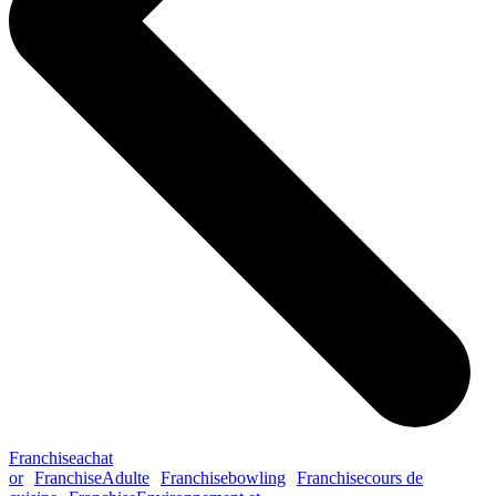
Franchise
achat
or
Franchise
Adulte
Franchise
bowling
Franchise
cours de