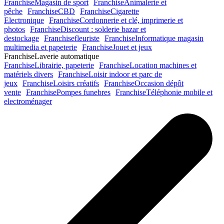
Franchise
Magasin de sport
Franchise
Animalerie et
pêche
Franchise
CBD
Franchise
Cigarette
Electronique
Franchise
Cordonnerie et clé, imprimerie et
photos
Franchise
Discount : solderie bazar et
destockage
Franchise
fleuriste
Franchise
Informatique magasin
multimedia et papeterie
Franchise
Jouet et jeux
Franchise
Laverie automatique
Franchise
Librairie, papeterie
Franchise
Location machines et
matériels divers
Franchise
Loisir indoor et parc de
jeux
Franchise
Loisirs créatifs
Franchise
Occasion dépôt
vente
Franchise
Pompes funebres
Franchise
Téléphonie mobile et
electroménager