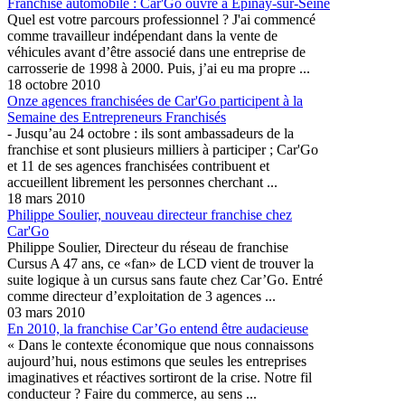
Franchise automobile : Car'Go ouvre à Epinay-sur-Seine
Quel est votre parcours professionnel ? J'ai commencé
comme travailleur indépendant dans la vente de
véhicules avant d’être associé dans une entreprise de
carrosserie de 1998 à 2000. Puis, j’ai eu ma propre ...
18 octobre 2010
Onze agences franchisées de Car'Go participent à la
Semaine des Entrepreneurs Franchisés
- Jusqu’au 24 octobre : ils sont ambassadeurs de la
franchise et sont plusieurs milliers à participer ; Car'Go
et 11 de ses agences franchisées contribuent et
accueillent librement les personnes cherchant ...
18 mars 2010
Philippe Soulier, nouveau directeur franchise chez
Car'Go
Philippe Soulier, Directeur du réseau de franchise
Cursus A 47 ans, ce «fan» de LCD vient de trouver la
suite logique à un cursus sans faute chez Car’Go. Entré
comme directeur d’exploitation de 3 agences ...
03 mars 2010
En 2010, la franchise Car’Go entend être audacieuse
« Dans le contexte économique que nous connaissons
aujourd’hui, nous estimons que seules les entreprises
imaginatives et réactives sortiront de la crise. Notre fil
conducteur ? Faire du commerce, au sens ...