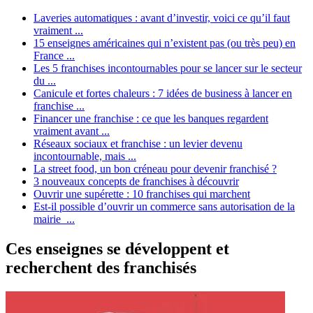
Laveries automatiques : avant d’investir, voici ce qu’il faut
vraiment ...
15 enseignes américaines qui n’existent pas (ou très peu) en
France ...
Les 5 franchises incontournables pour se lancer sur le secteur
du ...
Canicule et fortes chaleurs : 7 idées de business à lancer en
franchise ...
Financer une franchise : ce que les banques regardent
vraiment avant ...
Réseaux sociaux et franchise : un levier devenu
incontournable, mais ...
La street food, un bon créneau pour devenir franchisé ?
3 nouveaux concepts de franchises à découvrir
Ouvrir une supérette : 10 franchises qui marchent
Est-il possible d’ouvrir un commerce sans autorisation de la
mairie ...
Ces enseignes se développent et
recherchent des franchisés