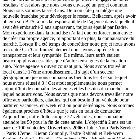
résultats, c’est alors que nous avons envisagé un projet commun.
Nous nous sommes laissé 3 ans. De mon côté j’ai intégré une
nouvelle franchise pour développer le réseau. Belkacem, après avoir
obtenu son BTS, a pris la responsabilité de l’agence dans laquelle il
avait été embauché 2 ans auparavant, toujours épaulé par Badre.
Mon expérience dans la franchise n’a fait que renforcer mon envie
de créer ma propre agence, m’apportant en plus, la connaissance du
marché. Lorsqu’il a été temps de concrétiser notre projet nous avons
rencontré Car’Go. Immédiatement nous avons apprécié leur
transparence et leur sympathie. De même, leurs tarifs étaient
beaucoup plus accessibles que d’autres enseignes de la location
auto. Notre agence a ouvert courant juin. Nous avons trouvé un
local dans le 17ème arrondissement. Il s’agit d’un secteur
géographique que nous connaissons bien tous les 3 et sur lequel
nous avons réussi à 3 ! Cet atout supplémentaire nous permet
aujourd’hui de connaître les attentes et les besoins du marché sur
lequel nous arrivons. Nous savons que nous devons travailler notre
offre aux particuliers, citadins, qui ont besoin d’un véhicule pour
partir en vacances, en week-end ou pour déménager. Nous sommes
également proches d’hôtels que je suis en train de démarcher.
Aujourd’hui, notre flotte compte 22 véhicules, nous souhaitons
atteindre les 50 pour la fin de cette année. L’objectif à 2 ans est un
parc de 100 véhicules.
Ouvertures 2006 :
Juin : Auto Paris Service
– Paris 17ème - Kieran Connolly, Badre Rahhali et Belkacem
Sardou. Avril : La Rentia – Coignières (78) – Monsieur et Madame