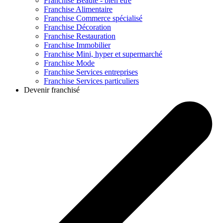
Franchise
Beauté - bien être
Franchise
Alimentaire
Franchise
Commerce spécialisé
Franchise
Décoration
Franchise
Restauration
Franchise
Immobilier
Franchise
Mini, hyper et supermarché
Franchise
Mode
Franchise
Services entreprises
Franchise
Services particuliers
Devenir franchisé