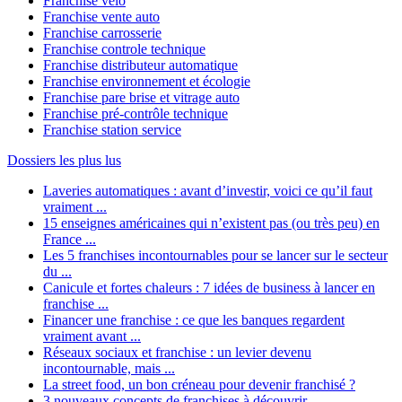
Franchise vélo
Franchise vente auto
Franchise carrosserie
Franchise controle technique
Franchise distributeur automatique
Franchise environnement et écologie
Franchise pare brise et vitrage auto
Franchise pré-contrôle technique
Franchise station service
Dossiers les plus lus
Laveries automatiques : avant d’investir, voici ce qu’il faut
vraiment ...
15 enseignes américaines qui n’existent pas (ou très peu) en
France ...
Les 5 franchises incontournables pour se lancer sur le secteur
du ...
Canicule et fortes chaleurs : 7 idées de business à lancer en
franchise ...
Financer une franchise : ce que les banques regardent
vraiment avant ...
Réseaux sociaux et franchise : un levier devenu
incontournable, mais ...
La street food, un bon créneau pour devenir franchisé ?
3 nouveaux concepts de franchises à découvrir