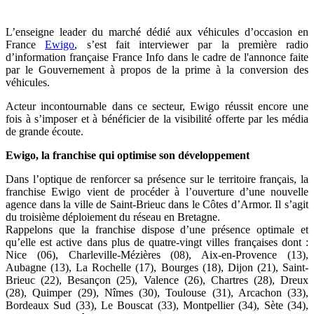
L’enseigne leader du marché dédié aux véhicules d’occasion en
France
Ewigo
, s’est fait interviewer par la première radio
d’information française France Info dans le cadre de l'annonce faite
par le Gouvernement à propos de la prime à la conversion des
véhicules.
Acteur incontournable dans ce secteur, Ewigo réussit encore une
fois à s’imposer et à bénéficier de la visibilité offerte par les média
de grande écoute.
Ewigo, la franchise qui optimise son développement
Dans l’optique de renforcer sa présence sur le territoire français, la
franchise Ewigo vient de procéder à l’ouverture d’une nouvelle
agence dans la ville de Saint-Brieuc dans le Côtes d’Armor. Il s’agit
du troisième déploiement du réseau en Bretagne.
Rappelons que la franchise dispose d’une présence optimale et
qu’elle est active dans plus de quatre-vingt villes françaises dont :
Nice (06), Charleville-Mézières (08), Aix-en-Provence (13),
Aubagne (13), La Rochelle (17), Bourges (18), Dijon (21), Saint-
Brieuc (22), Besançon (25), Valence (26), Chartres (28), Dreux
(28), Quimper (29), Nîmes (30), Toulouse (31), Arcachon (33),
Bordeaux Sud (33), Le Bouscat (33), Montpellier (34), Sète (34),