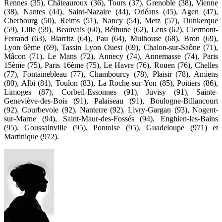
Rennes (35), Châteauroux (36), Tours (37), Grenoble (38), Vienne
(38), Nantes (44), Saint-Nazaire (44), Orléans (45), Agen (47),
Cherbourg (50), Reims (51), Nancy (54), Metz (57), Dunkerque
(59), Lille (59), Beauvais (60), Béthune (62), Lens (62), Clermont-
Ferrand (63), Biarritz (64), Pau (64), Mulhouse (68), Bron (69),
Lyon 6ème (69), Tassin Lyon Ouest (69), Chalon-sur-Saône (71),
Mâcon (71), Le Mans (72), Annecy (74), Annemasse (74), Paris
15ème (75), Paris 16ème (75), Le Havre (76), Rouen (76), Chelles
(77), Fontainebleau (77), Chambourcy (78), Plaisir (78), Amiens
(80), Albi (81), Toulon (83), La Roche-sur-Yon (85), Poitiers (86),
Limoges (87), Corbeil-Essonnes (91), Juvisy (91), Sainte-
Geneviève-des-Bois (91), Palaiseau (91), Boulogne-Billancourt
(92), Courbevoie (92), Nanterre (92), Livry-Gargan (93), Nogent-
sur-Marne (94), Saint-Maur-des-Fossés (94), Enghien-les-Bains
(95), Goussainville (95), Pontoise (95), Guadeloupe (971) et
Martinique (972).