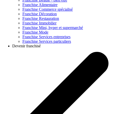
Franchise
Beauté - bien être
Franchise
Alimentaire
Franchise
Commerce spécialisé
Franchise
Décoration
Franchise
Restauration
Franchise
Immobilier
Franchise
Mini, hyper et supermarché
Franchise
Mode
Franchise
Services entreprises
Franchise
Services particuliers
Devenir franchisé