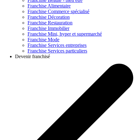
Franchise
Beauté - bien être
Franchise
Alimentaire
Franchise
Commerce spécialisé
Franchise
Décoration
Franchise
Restauration
Franchise
Immobilier
Franchise
Mini, hyper et supermarché
Franchise
Mode
Franchise
Services entreprises
Franchise
Services particuliers
Devenir franchisé