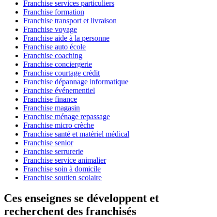
Franchise services particuliers
Franchise formation
Franchise transport et livraison
Franchise voyage
Franchise aide à la personne
Franchise auto école
Franchise coaching
Franchise conciergerie
Franchise courtage crédit
Franchise dépannage informatique
Franchise événementiel
Franchise finance
Franchise magasin
Franchise ménage repassage
Franchise micro crèche
Franchise santé et matériel médical
Franchise senior
Franchise serrurerie
Franchise service animalier
Franchise soin à domicile
Franchise soutien scolaire
Ces enseignes se développent et
recherchent des franchisés