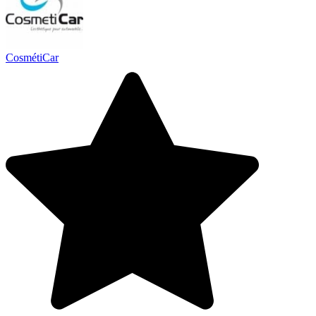
CosmétiCar