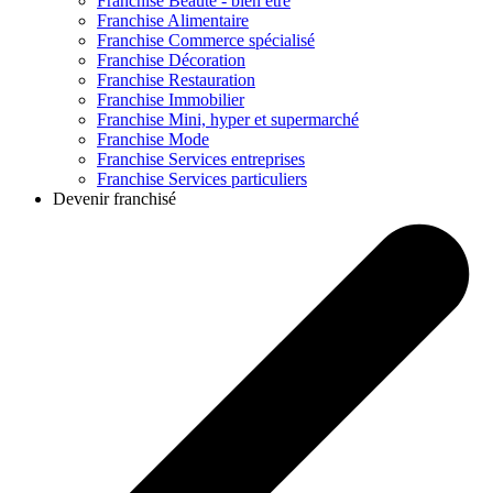
Franchise
Beauté - bien être
Franchise
Alimentaire
Franchise
Commerce spécialisé
Franchise
Décoration
Franchise
Restauration
Franchise
Immobilier
Franchise
Mini, hyper et supermarché
Franchise
Mode
Franchise
Services entreprises
Franchise
Services particuliers
Devenir franchisé