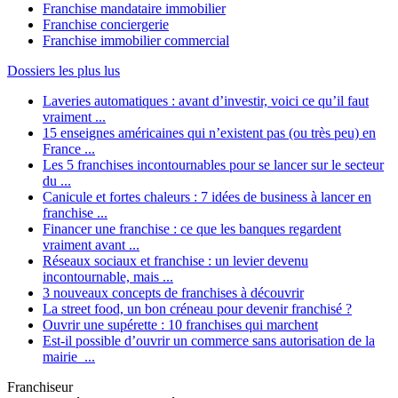
Franchise mandataire immobilier
Franchise conciergerie
Franchise immobilier commercial
Dossiers les plus lus
Laveries automatiques : avant d’investir, voici ce qu’il faut
vraiment ...
15 enseignes américaines qui n’existent pas (ou très peu) en
France ...
Les 5 franchises incontournables pour se lancer sur le secteur
du ...
Canicule et fortes chaleurs : 7 idées de business à lancer en
franchise ...
Financer une franchise : ce que les banques regardent
vraiment avant ...
Réseaux sociaux et franchise : un levier devenu
incontournable, mais ...
3 nouveaux concepts de franchises à découvrir
La street food, un bon créneau pour devenir franchisé ?
Ouvrir une supérette : 10 franchises qui marchent
Est-il possible d’ouvrir un commerce sans autorisation de la
mairie ...
Franchiseur