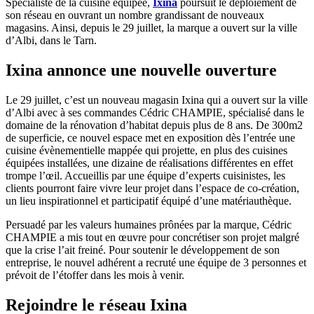
Spécialiste de la cuisine équipée,
Ixina
poursuit le déploiement de
son réseau en ouvrant un nombre grandissant de nouveaux
magasins. Ainsi, depuis le 29 juillet, la marque a ouvert sur la ville
d’Albi, dans le Tarn.
Ixina annonce une nouvelle ouverture
Le 29 juillet, c’est un nouveau magasin Ixina qui a ouvert sur la ville
d’Albi avec à ses commandes Cédric CHAMPIE, spécialisé dans le
domaine de la rénovation d’habitat depuis plus de 8 ans. De 300m2
de superficie, ce nouvel espace met en exposition dès l’entrée une
cuisine évènementielle mappée qui projette, en plus des cuisines
équipées installées, une dizaine de réalisations différentes en effet
trompe l’œil. Accueillis par une équipe d’experts cuisinistes, les
clients pourront faire vivre leur projet dans l’espace de co-création,
un lieu inspirationnel et participatif équipé d’une matériauthèque.
Persuadé par les valeurs humaines prônées par la marque, Cédric
CHAMPIE a mis tout en œuvre pour concrétiser son projet malgré
que la crise l’ait freiné. Pour soutenir le développement de son
entreprise, le nouvel adhérent a recruté une équipe de 3 personnes et
prévoit de l’étoffer dans les mois à venir.
Rejoindre le réseau Ixina