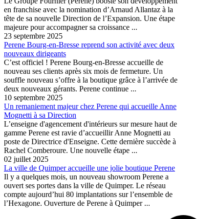
Le Groupe Fournier (Perene) booste son développement
en franchise avec la nomination d’Arnaud Allantaz à la
tête de sa nouvelle Direction de l’Expansion. Une étape
majeure pour accompagner sa croissance ...
23 septembre 2025
Perene Bourg-en-Bresse reprend son activité avec deux
nouveaux dirigeants
C’est officiel ! Perene Bourg-en-Bresse accueille de
nouveau ses clients après six mois de fermeture. Un
souffle nouveau s’offre à la boutique grâce à l’arrivée de
deux nouveaux gérants. Perene continue ...
10 septembre 2025
Un remaniement majeur chez Perene qui accueille Anne
Mognetti à sa Direction
L’enseigne d'agencement d'intérieurs sur mesure haut de
gamme Perene est ravie d’accueillir Anne Mognetti au
poste de Directrice d'Enseigne. Cette dernière succède à
Rachel Comberoure. Une nouvelle étape ...
02 juillet 2025
La ville de Quimper accueille une jolie boutique Perene
Il y a quelques mois, un nouveau showroom Perene a
ouvert ses portes dans la ville de Quimper. Le réseau
compte aujourd’hui 80 implantations sur l’ensemble de
l’Hexagone. Ouverture de Perene à Quimper ...