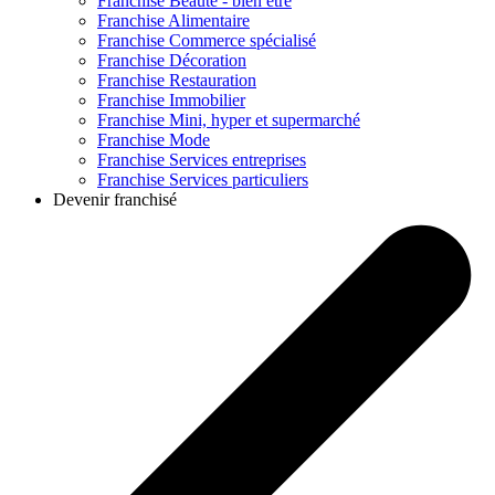
Franchise
Beauté - bien être
Franchise
Alimentaire
Franchise
Commerce spécialisé
Franchise
Décoration
Franchise
Restauration
Franchise
Immobilier
Franchise
Mini, hyper et supermarché
Franchise
Mode
Franchise
Services entreprises
Franchise
Services particuliers
Devenir franchisé