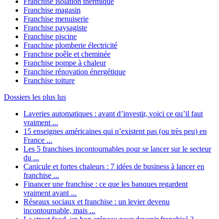
Franchise isolation thermique
Franchise magasin
Franchise menuiserie
Franchise paysagiste
Franchise piscine
Franchise plomberie électricité
Franchise poêle et cheminée
Franchise pompe à chaleur
Franchise rénovation énergétique
Franchise toiture
Dossiers les plus lus
Laveries automatiques : avant d’investir, voici ce qu’il faut
vraiment ...
15 enseignes américaines qui n’existent pas (ou très peu) en
France ...
Les 5 franchises incontournables pour se lancer sur le secteur
du ...
Canicule et fortes chaleurs : 7 idées de business à lancer en
franchise ...
Financer une franchise : ce que les banques regardent
vraiment avant ...
Réseaux sociaux et franchise : un levier devenu
incontournable, mais ...