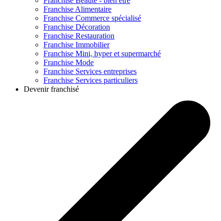
Franchise
Beauté - bien être
Franchise
Alimentaire
Franchise
Commerce spécialisé
Franchise
Décoration
Franchise
Restauration
Franchise
Immobilier
Franchise
Mini, hyper et supermarché
Franchise
Mode
Franchise
Services entreprises
Franchise
Services particuliers
Devenir franchisé