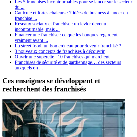
Les 5 franchises incontournables pour se lancer sur le secteur
du ...
Canicule et fortes chaleurs : 7 idées de business à lancer en
franchise ...
Réseaux sociaux et franchise : un levier devenu
incontournable, mais ...
Financer une franchise : ce que les banques regardent
vraiment avant ...
La street food, un bon créneau pour devenir franchisé ?
3 nouveaux concepts de franchises à découvrir
Ouvrir une supérette : 10 franchises qui marchent
Franchises de sécurité et de gardiennage… des secteurs
auxquels on ...
Ces enseignes se développent et
recherchent des franchisés