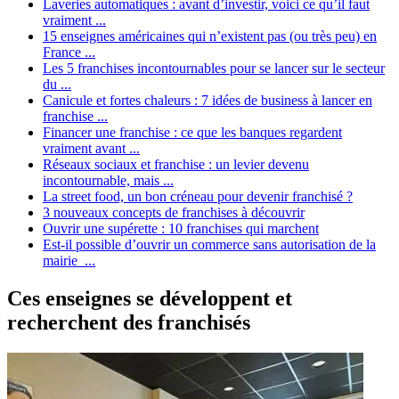
Laveries automatiques : avant d’investir, voici ce qu’il faut
vraiment ...
15 enseignes américaines qui n’existent pas (ou très peu) en
France ...
Les 5 franchises incontournables pour se lancer sur le secteur
du ...
Canicule et fortes chaleurs : 7 idées de business à lancer en
franchise ...
Financer une franchise : ce que les banques regardent
vraiment avant ...
Réseaux sociaux et franchise : un levier devenu
incontournable, mais ...
La street food, un bon créneau pour devenir franchisé ?
3 nouveaux concepts de franchises à découvrir
Ouvrir une supérette : 10 franchises qui marchent
Est-il possible d’ouvrir un commerce sans autorisation de la
mairie ...
Ces enseignes se développent et
recherchent des franchisés