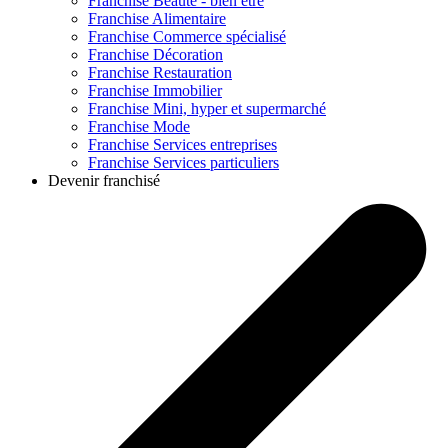
Franchise
Beauté - bien être
Franchise
Alimentaire
Franchise
Commerce spécialisé
Franchise
Décoration
Franchise
Restauration
Franchise
Immobilier
Franchise
Mini, hyper et supermarché
Franchise
Mode
Franchise
Services entreprises
Franchise
Services particuliers
Devenir franchisé