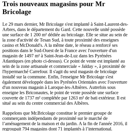
Trois nouveaux magasins pour Mr
Bricolage
Le 29 mars dernier, Mr Bricolage s'est implanté à Saint-Laurent-des-
Arbres, dans le département du Gard. Cette nouvelle unité possède
une surface de 1 200 m² dédiée au bricolage. Elle se situe au sein de
la zone d'activité de Tesan Sud, à toute proximité des enseignes
casino et McDonald's. A la même date, le réseau a renforcé ses
positions dans le Sud-Ouest de la France avec l'ouverture d'un
magasin de 1497 m² à Saint-Jean-de-Luz dans les Pyrénées
Atlantiques (en photo ci-dessus). Ce point de vente est implanté au
sein de la zone artisanale et commerciale « Jalday », à proximité de
l'hypermarché Carrefour. Il s'agit du seul magasin de bricolage
installé sur la commune. Enfin, l'enseigne Mr Bricolage s'est
également développée dans les Pyrénées Orientales avec l'ouverture
d'un nouveau magasin à Laroque-les-Albières. Autrefois sous
enseigne les Briconautes, le point de vente possède une surface
couverte de 1737 m² complétée par 1263 m² de bati extérieur. Il est
situé au sein du centre commercial des Albères.
​Rappelons que Mr.Bricolage constitue le premier groupe de
commerçants indépendants de proximité sur le marché de
l’aménagement de la maison et du jardin. A la fin de l'année 2016, il
regroupait 794 magasins dont 71 implantés à l’international.