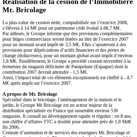
Réalisation de la cession de l’Immobilière
Mr. Bricolage
La plus-value de cession nette, comptabilisée sur l’exercice 2008,
s’élèvera à 14 M€ pour un patrimoine cédé évalué à 88,7 M€.
Par ailleurs, le Groupe informe que des provisions complémentaires
pour litiges commerciaux seront dotées au titre de l’exercice 2007
pour un montant avant impôt de 3,5 M€. Elles s’ajouteront à des
provisions pour dépréciations d’actifs financiers et des pertes de
change (dollar/euro), pour un montant global avant impôt d’environ
1,8 M€. Parallèlement, le Groupe a procédé courant novembre à la
fermeture du magasin déficitaire de Pampelune (Espagne) dont la
contribution 2007 devrait atteindre - 1,5 M€.
Ainsi, l’impact total de ces éléments exceptionnels est chiffré à - 4,7
M€ après impôt sur l’exercice 2007.
A propos de Mr. Bricolage
Spécialisé dans le bricolage, l’aménagement de la maison et le
jardin, le Groupe Mr Bricolage est un acteur majeur de la
distribution spécialisée en France qui rassemble environ 530
magasins. Il connaît un développement rapide et régulier : en 8 ans,
son chiffre d’affaires TTC a doublé pour atteindre près de 1,8 Md€
fin 2006.
Centrale d’animation et de services des enseignes Mr. Bricolage et