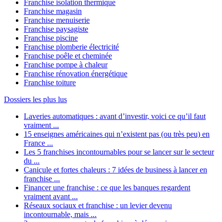
Franchise isolation thermique
Franchise magasin
Franchise menuiserie
Franchise paysagiste
Franchise piscine
Franchise plomberie électricité
Franchise poêle et cheminée
Franchise pompe à chaleur
Franchise rénovation énergétique
Franchise toiture
Dossiers les plus lus
Laveries automatiques : avant d’investir, voici ce qu’il faut
vraiment ...
15 enseignes américaines qui n’existent pas (ou très peu) en
France ...
Les 5 franchises incontournables pour se lancer sur le secteur
du ...
Canicule et fortes chaleurs : 7 idées de business à lancer en
franchise ...
Financer une franchise : ce que les banques regardent
vraiment avant ...
Réseaux sociaux et franchise : un levier devenu
incontournable, mais ...