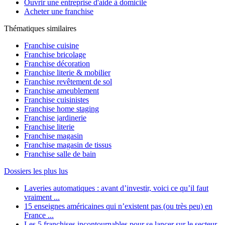
Ouvrir une entreprise d'aide à domicile
Acheter une franchise
Thématiques similaires
Franchise cuisine
Franchise bricolage
Franchise décoration
Franchise literie & mobilier
Franchise revêtement de sol
Franchise ameublement
Franchise cuisinistes
Franchise home staging
Franchise jardinerie
Franchise literie
Franchise magasin
Franchise magasin de tissus
Franchise salle de bain
Dossiers les plus lus
Laveries automatiques : avant d’investir, voici ce qu’il faut
vraiment ...
15 enseignes américaines qui n’existent pas (ou très peu) en
France ...
Les 5 franchises incontournables pour se lancer sur le secteur