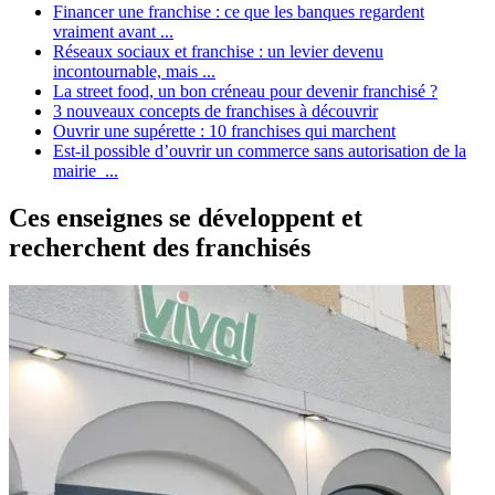
Financer une franchise : ce que les banques regardent
vraiment avant ...
Réseaux sociaux et franchise : un levier devenu
incontournable, mais ...
La street food, un bon créneau pour devenir franchisé ?
3 nouveaux concepts de franchises à découvrir
Ouvrir une supérette : 10 franchises qui marchent
Est-il possible d’ouvrir un commerce sans autorisation de la
mairie ...
Ces enseignes se développent et
recherchent des franchisés