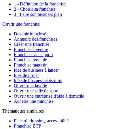
1 - Définition de la franchise
2 - Choisir sa franchise
3 - Faire son business plan
Ouvrir une franchise
Devenir franchisé
Annuaire des franchises
Créer une franchise
Franchise à vendre
Franchise sans apport
Franchise rentable
Franchise magasin
Idée de business à lancer
Idée de projet
Idée de business etats-unis
Ouvrir une laverie
Ouvrir une salle de sport
Ouvrir une entreprise d'aide à domicile
Acheter une franchise
Thématiques similaires
Placard, dressing, accessibilité
Franchise BTP