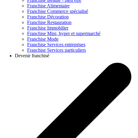
Franchise
Beauté - bien être
Franchise
Alimentaire
Franchise
Commerce spécialisé
Franchise
Décoration
Franchise
Restauration
Franchise
Immobilier
Franchise
Mini, hyper et supermarché
Franchise
Mode
Franchise
Services entreprises
Franchise
Services particuliers
Devenir franchisé