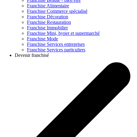
Franchise
Beauté - bien être
Franchise
Alimentaire
Franchise
Commerce spécialisé
Franchise
Décoration
Franchise
Restauration
Franchise
Immobilier
Franchise
Mini, hyper et supermarché
Franchise
Mode
Franchise
Services entreprises
Franchise
Services particuliers
Devenir franchisé