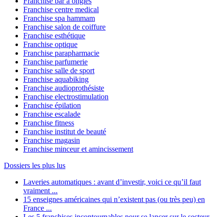
Franchise bar à ongles
Franchise centre medical
Franchise spa hammam
Franchise salon de coiffure
Franchise esthétique
Franchise optique
Franchise parapharmacie
Franchise parfumerie
Franchise salle de sport
Franchise aquabiking
Franchise audioprothésiste
Franchise electrostimulation
Franchise épilation
Franchise escalade
Franchise fitness
Franchise institut de beauté
Franchise magasin
Franchise minceur et amincissement
Dossiers les plus lus
Laveries automatiques : avant d’investir, voici ce qu’il faut
vraiment ...
15 enseignes américaines qui n’existent pas (ou très peu) en
France ...
Les 5 franchises incontournables pour se lancer sur le secteur