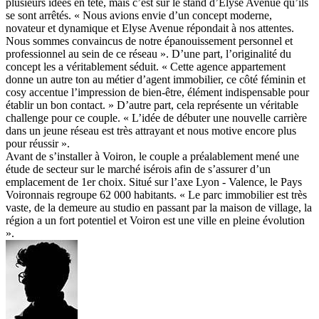
plusieurs idées en tête, mais c’est sur le stand d’Elyse Avenue qu’ils
se sont arrêtés. « Nous avions envie d’un concept moderne,
novateur et dynamique et Elyse Avenue répondait à nos attentes.
Nous sommes convaincus de notre épanouissement personnel et
professionnel au sein de ce réseau ». D’une part, l’originalité du
concept les a véritablement séduit. « Cette agence appartement
donne un autre ton au métier d’agent immobilier, ce côté féminin et
cosy accentue l’impression de bien-être, élément indispensable pour
établir un bon contact. » D’autre part, cela représente un véritable
challenge pour ce couple. « L’idée de débuter une nouvelle carrière
dans un jeune réseau est très attrayant et nous motive encore plus
pour réussir ».
Avant de s’installer à Voiron, le couple a préalablement mené une
étude de secteur sur le marché isérois afin de s’assurer d’un
emplacement de 1er choix. Situé sur l’axe Lyon - Valence, le Pays
Voironnais regroupe 62 000 habitants. « Le parc immobilier est très
vaste, de la demeure au studio en passant par la maison de village, la
région a un fort potentiel et Voiron est une ville en pleine évolution
».