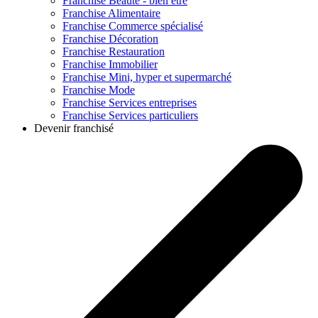
Franchise
Beauté - bien être
Franchise
Alimentaire
Franchise
Commerce spécialisé
Franchise
Décoration
Franchise
Restauration
Franchise
Immobilier
Franchise
Mini, hyper et supermarché
Franchise
Mode
Franchise
Services entreprises
Franchise
Services particuliers
Devenir franchisé