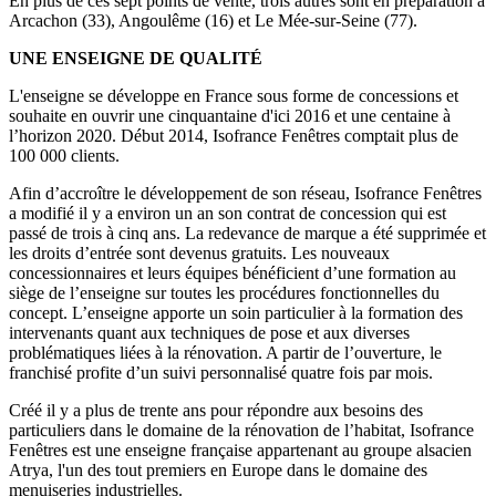
En plus de ces sept points de vente, trois autres sont en préparation à
Arcachon (33), Angoulême (16) et Le Mée-sur-Seine (77).
UNE ENSEIGNE DE QUALITÉ
L'enseigne se développe en France sous forme de concessions et
souhaite en ouvrir une cinquantaine d'ici 2016 et une centaine à
l’horizon 2020. Début 2014, Isofrance Fenêtres comptait plus de
100 000 clients.
Afin d’accroître le développement de son réseau, Isofrance Fenêtres
a modifié il y a environ un an son contrat de concession qui est
passé de trois à cinq ans. La redevance de marque a été supprimée et
les droits d’entrée sont devenus gratuits. Les nouveaux
concessionnaires et leurs équipes bénéficient d’une formation au
siège de l’enseigne sur toutes les procédures fonctionnelles du
concept. L’enseigne apporte un soin particulier à la formation des
intervenants quant aux techniques de pose et aux diverses
problématiques liées à la rénovation. A partir de l’ouverture, le
franchisé profite d’un suivi personnalisé quatre fois par mois.
Créé il y a plus de trente ans pour répondre aux besoins des
particuliers dans le domaine de la rénovation de l’habitat, Isofrance
Fenêtres est une enseigne française appartenant au groupe alsacien
Atrya, l'un des tout premiers en Europe dans le domaine des
menuiseries industrielles.