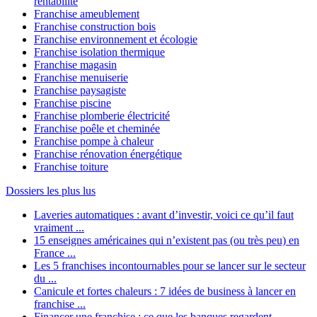
rentabilité
Franchise ameublement
Franchise construction bois
Franchise environnement et écologie
Franchise isolation thermique
Franchise magasin
Franchise menuiserie
Franchise paysagiste
Franchise piscine
Franchise plomberie électricité
Franchise poêle et cheminée
Franchise pompe à chaleur
Franchise rénovation énergétique
Franchise toiture
Dossiers les plus lus
Laveries automatiques : avant d’investir, voici ce qu’il faut
vraiment ...
15 enseignes américaines qui n’existent pas (ou très peu) en
France ...
Les 5 franchises incontournables pour se lancer sur le secteur
du ...
Canicule et fortes chaleurs : 7 idées de business à lancer en
franchise ...
Financer une franchise : ce que les banques regardent