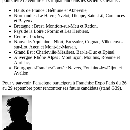
poursuivre l’aventure en s’implantant dans les secteurs suivants :
Hauts-de-France : Béthune et Abbeville,
Normandie : Le Havre, Yvetot, Dieppe, Saint-Lô, Coutances
et Bayeux,
Bretagne : Brest, Montfort-sur-Meu et Redon,
Pays de la Loire : Pornic et Les Herbiers,
Centre : Loches,
Nouvelle-Aquitaine : Niort, Bressuire, Cognac, Villeneuve-
sur-Lot, Agen et Mont-de-Marsan,
Grand Est : Charleville-Mézières, Bar-le-Duc et Epinal,
Auvergne-Rhône-Alpes : Montluçon, Moulins, Roanne et
Aurillac,
Bourgogne-Franche-Comté : Nevers, Fontaine-les-Dijon et
Avallon.
Pour y parvenir, l’enseigne participera à Franchise Expo Paris du 26
au 29 septembre pour rencontrer ses futurs candidats (stand G39).