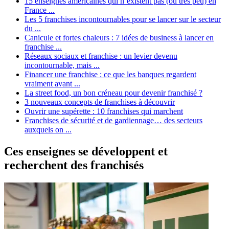
15 enseignes américaines qui n’existent pas (ou très peu) en
France ...
Les 5 franchises incontournables pour se lancer sur le secteur
du ...
Canicule et fortes chaleurs : 7 idées de business à lancer en
franchise ...
Réseaux sociaux et franchise : un levier devenu
incontournable, mais ...
Financer une franchise : ce que les banques regardent
vraiment avant ...
La street food, un bon créneau pour devenir franchisé ?
3 nouveaux concepts de franchises à découvrir
Ouvrir une supérette : 10 franchises qui marchent
Franchises de sécurité et de gardiennage… des secteurs
auxquels on ...
Ces enseignes se développent et
recherchent des franchisés