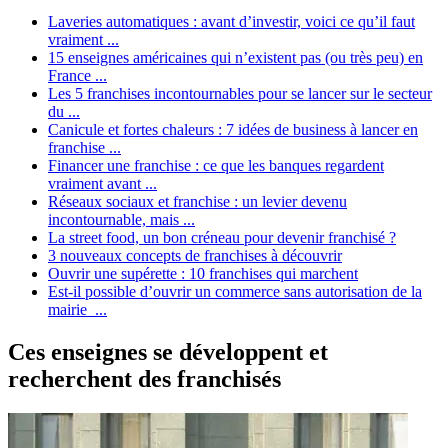
Laveries automatiques : avant d’investir, voici ce qu’il faut
vraiment ...
15 enseignes américaines qui n’existent pas (ou très peu) en
France ...
Les 5 franchises incontournables pour se lancer sur le secteur
du ...
Canicule et fortes chaleurs : 7 idées de business à lancer en
franchise ...
Financer une franchise : ce que les banques regardent
vraiment avant ...
Réseaux sociaux et franchise : un levier devenu
incontournable, mais ...
La street food, un bon créneau pour devenir franchisé ?
3 nouveaux concepts de franchises à découvrir
Ouvrir une supérette : 10 franchises qui marchent
Est-il possible d’ouvrir un commerce sans autorisation de la
mairie ...
Ces enseignes se développent et
recherchent des franchisés