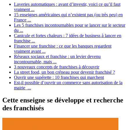
Laveries automatiques : avant d’investir, voici ce qu’il faut
vraiment ...
15 enseignes américaines qui n’existent pas (ou très peu) en
France ...
Les 5 franchises incontournables pour se lancer sur le secteur
du ...
Canicule et fortes chaleurs : 7 idées de business à lancer en
franchise ...
Financer une franchise : ce que les banques regardent
vraiment avant ...
Réseaux sociaux et franchise : un levier devenu
incontournable, mais ...
3 nouveaux concepts de franchises à découvrir
La street food, un bon créneau pour devenir franchisé ?
Ouvrir une supérette : 10 franchises qui marchent
Est-il possible d’ouvrir un commerce sans autorisation de la
mairie ...
Cette enseigne se développe et recherche
des franchisés