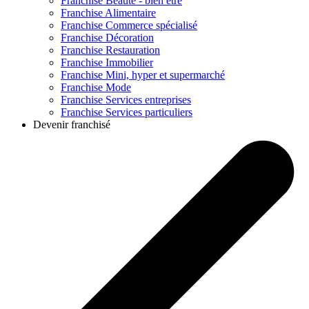
Franchise
Beauté - bien être
Franchise
Alimentaire
Franchise
Commerce spécialisé
Franchise
Décoration
Franchise
Restauration
Franchise
Immobilier
Franchise
Mini, hyper et supermarché
Franchise
Mode
Franchise
Services entreprises
Franchise
Services particuliers
Devenir franchisé