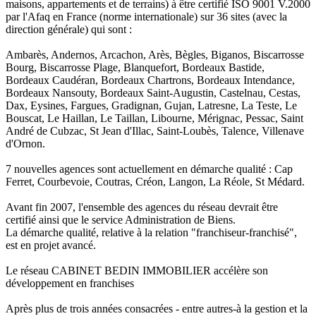
maisons, appartements et de terrains) à être certifié ISO 9001 V.2000
par l'Afaq en France (norme internationale) sur 36 sites (avec la
direction générale) qui sont :
Ambarès, Andernos, Arcachon, Arès, Bègles, Biganos, Biscarrosse
Bourg, Biscarrosse Plage, Blanquefort, Bordeaux Bastide,
Bordeaux Caudéran, Bordeaux Chartrons, Bordeaux Intendance,
Bordeaux Nansouty, Bordeaux Saint-Augustin, Castelnau, Cestas,
Dax, Eysines, Fargues, Gradignan, Gujan, Latresne, La Teste, Le
Bouscat, Le Haillan, Le Taillan, Libourne, Mérignac, Pessac, Saint
André de Cubzac, St Jean d'Illac, Saint-Loubès, Talence, Villenave
d'Ornon.
7 nouvelles agences sont actuellement en démarche qualité : Cap
Ferret, Courbevoie, Coutras, Créon, Langon, La Réole, St Médard.
Avant fin 2007, l'ensemble des agences du réseau devrait être
certifié ainsi que le service Administration de Biens.
La démarche qualité, relative à la relation "franchiseur-franchisé",
est en projet avancé.
Le réseau CABINET BEDIN IMMOBILIER accélère son
développement en franchises
Après plus de trois années consacrées - entre autres-à la gestion et la