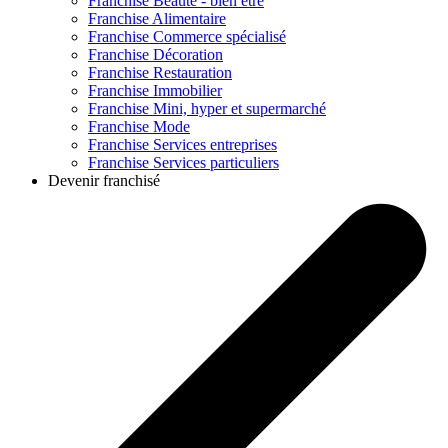
Franchise
Beauté - bien être
Franchise
Alimentaire
Franchise
Commerce spécialisé
Franchise
Décoration
Franchise
Restauration
Franchise
Immobilier
Franchise
Mini, hyper et supermarché
Franchise
Mode
Franchise
Services entreprises
Franchise
Services particuliers
Devenir franchisé