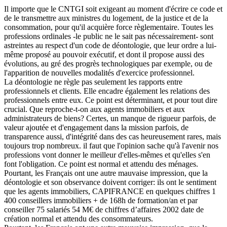
Il importe que le CNTGI soit exigeant au moment d'écrire ce code et
de le transmettre aux ministres du logement, de la justice et de la
consommation, pour qu'il acquière force règlementaire. Toutes les
professions ordinales -le public ne le sait pas nécessairement- sont
astreintes au respect d'un code de déontologie, que leur ordre a lui-
même proposé au pouvoir exécutif, et dont il propose aussi des
évolutions, au gré des progrès technologiques par exemple, ou de
l'apparition de nouvelles modalités d'exercice professionnel.
La déontologie ne règle pas seulement les rapports entre
professionnels et clients. Elle encadre également les relations des
professionnels entre eux. Ce point est déterminant, et pour tout dire
crucial. Que reproche-t-on aux agents immobiliers et aux
administrateurs de biens? Certes, un manque de rigueur parfois, de
valeur ajoutée et d'engagement dans la mission parfois, de
transparence aussi, d'intégrité dans des cas heureusement rares, mais
toujours trop nombreux. il faut que l'opinion sache qu'à l'avenir nos
professions vont donner le meilleur d'elles-mêmes et qu'elles s'en
font l'obligation. Ce point est normal et attendu des ménages.
Pourtant, les Français ont une autre mauvaise impression, que la
déontologie et son observance doivent corriger: ils ont le sentiment
que les agents immobiliers, CAPIFRANCE en quelques chiffres 1
400 conseillers immobiliers + de 168h de formation/an et par
conseiller 75 salariés 54 M€ de chiffres d’affaires 2002 date de
création normal et attendu des consommateurs.