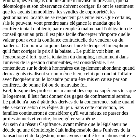
Pourtant, les Français ont une autre mauvaise impression, que la
déontologie et son observance doivent corriger: ils ont le sentiment
que les agents immobiliers, les syndics de copropriété, les
gestionnaires locatifs ne se respectent pas entre eux. Que certains,
s'ils le peuvent, vont prendre sans élégance le mandat que le
confrère tentait d'obtenir, par exemple à malmenant l'obligation de
conseil quant au prix: il est plus facile d'accepter n'importe quelle
valeur pour avoir la confiance contractuelle du vendeur ou du
bailleur... On pourra toujours laisser faire le temps et lui expliquer
qu'il faut corriger le prix à la baisse... Le public voit bien, et
l'encourage à tort, que la tentation du dumping, notamment dans
l'univers de la gestion d'immeubles, est considérable. Les
contentieux sur le droit à honoraires est également abondant: quand
deux agents rivalisent sur un même bien, celui qui conclut l'affaire
avec l'acquéreur ou le locataire pourra être mis en cause par son
confrère...de bonne foi ou de mauvaise foi.
Bref, lorsque des professions manient des enjeux supérieurs tels que
le logement, il leur faut donner des gages de confraternité sereine.
Le public n'a pas à pâtir des dérives de la concurrence, saine quand
elle s'exerce selon des règles du jeu. Sans cette conviction, les
familles continueront à considérer qu'il vaut mieux se passer des
professionnels et vendre, louer, gérer soi-même.
Au sein du réseau Capifrance, avant même que le législateur ne
décide qu'une déontologie était indispensable dans l'univers de la
transaction et de la gestion, nous avons codifié les relations entre les