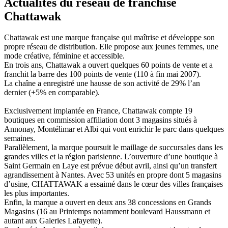
Actualités du réseau de franchise
Chattawak
Chattawak est une marque française qui maîtrise et développe son
propre réseau de distribution. Elle propose aux jeunes femmes, une
mode créative, féminine et accessible.
En trois ans, Chattawak a ouvert quelques 60 points de vente et a
franchit la barre des 100 points de vente (110 à fin mai 2007).
La chaîne a enregistré une hausse de son activité de 29% l’an
dernier (+5% en comparable).
Exclusivement implantée en France, Chattawak compte 19
boutiques en commission affiliation dont 3 magasins situés à
Annonay, Montélimar et Albi qui vont enrichir le parc dans quelques
semaines.
Parallèlement, la marque poursuit le maillage de succursales dans les
grandes villes et la région parisienne. L’ouverture d’une boutique à
Saint Germain en Laye est prévue début avril, ainsi qu’un transfert
agrandissement à Nantes. Avec 53 unités en propre dont 5 magasins
d’usine, CHATTAWAK a essaimé dans le cœur des villes françaises
les plus importantes.
Enfin, la marque a ouvert en deux ans 38 concessions en Grands
Magasins (16 au Printemps notamment boulevard Haussmann et
autant aux Galeries Lafayette).