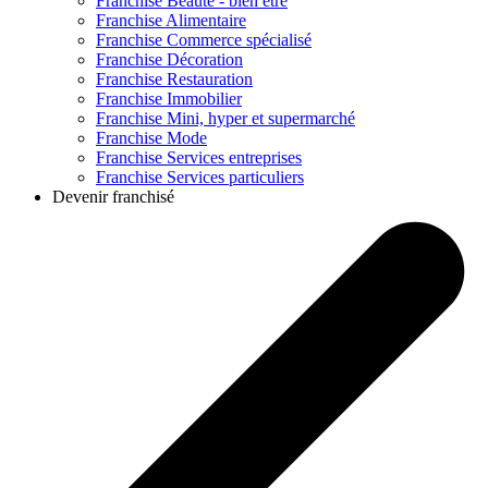
Franchise
Beauté - bien être
Franchise
Alimentaire
Franchise
Commerce spécialisé
Franchise
Décoration
Franchise
Restauration
Franchise
Immobilier
Franchise
Mini, hyper et supermarché
Franchise
Mode
Franchise
Services entreprises
Franchise
Services particuliers
Devenir franchisé