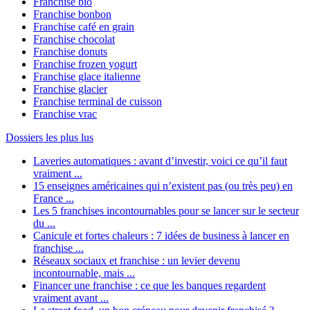
Franchise bio
Franchise bonbon
Franchise café en grain
Franchise chocolat
Franchise donuts
Franchise frozen yogurt
Franchise glace italienne
Franchise glacier
Franchise terminal de cuisson
Franchise vrac
Dossiers les plus lus
Laveries automatiques : avant d’investir, voici ce qu’il faut
vraiment ...
15 enseignes américaines qui n’existent pas (ou très peu) en
France ...
Les 5 franchises incontournables pour se lancer sur le secteur
du ...
Canicule et fortes chaleurs : 7 idées de business à lancer en
franchise ...
Réseaux sociaux et franchise : un levier devenu
incontournable, mais ...
Financer une franchise : ce que les banques regardent
vraiment avant ...